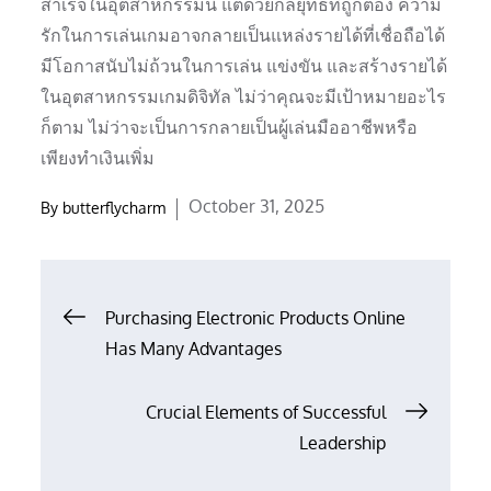
สำเร็จในอุตสาหกรรมนี้ แต่ด้วยกลยุทธ์ที่ถูกต้อง ความ
รักในการเล่นเกมอาจกลายเป็นแหล่งรายได้ที่เชื่อถือได้
มีโอกาสนับไม่ถ้วนในการเล่น แข่งขัน และสร้างรายได้
ในอุตสาหกรรมเกมดิจิทัล ไม่ว่าคุณจะมีเป้าหมายอะไร
ก็ตาม ไม่ว่าจะเป็นการกลายเป็นผู้เล่นมืออาชีพหรือ
เพียงทำเงินเพิ่ม
Posted
October 31, 2025
By
butterflycharm
on
Post
Purchasing Electronic Products Online
Has Many Advantages
navigation
Crucial Elements of Successful
Leadership