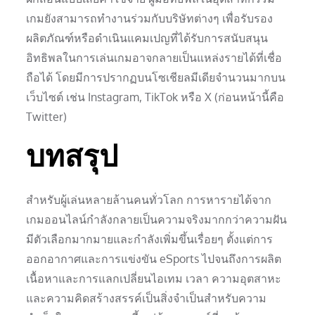
เกมยังสามารถทำงานร่วมกับบริษัทต่างๆ เพื่อรับรอง
ผลิตภัณฑ์หรือดำเนินแคมเปญที่ได้รับการสนับสนุน
อิทธิพลในการเล่นเกมอาจกลายเป็นแหล่งรายได้ที่เชื่อ
ถือได้ โดยมีการปรากฏบนโซเชียลมีเดียจำนวนมากบน
เว็บไซต์ เช่น Instagram, TikTok หรือ X (ก่อนหน้านี้คือ
Twitter)
บทสรุป
สำหรับผู้เล่นหลายล้านคนทั่วโลก การหารายได้จาก
เกมออนไลน์กำลังกลายเป็นความจริงมากกว่าความฝัน
มีตัวเลือกมากมายและกำลังเพิ่มขึ้นเรื่อยๆ ตั้งแต่การ
ออกอากาศและการแข่งขัน eSports ไปจนถึงการผลิต
เนื้อหาและการแลกเปลี่ยนไอเทม เวลา ความอุตสาหะ
และความคิดสร้างสรรค์เป็นสิ่งจำเป็นสำหรับความ