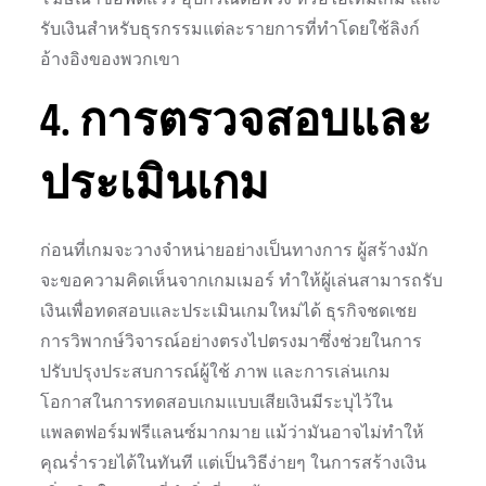
รับเงินสำหรับธุรกรรมแต่ละรายการที่ทำโดยใช้ลิงก์
อ้างอิงของพวกเขา
4. การตรวจสอบและ
ประเมินเกม
ก่อนที่เกมจะวางจำหน่ายอย่างเป็นทางการ ผู้สร้างมัก
จะขอความคิดเห็นจากเกมเมอร์ ทำให้ผู้เล่นสามารถรับ
เงินเพื่อทดสอบและประเมินเกมใหม่ได้ ธุรกิจชดเชย
การวิพากษ์วิจารณ์อย่างตรงไปตรงมาซึ่งช่วยในการ
ปรับปรุงประสบการณ์ผู้ใช้ ภาพ และการเล่นเกม
โอกาสในการทดสอบเกมแบบเสียเงินมีระบุไว้ใน
แพลตฟอร์มฟรีแลนซ์มากมาย แม้ว่ามันอาจไม่ทำให้
คุณร่ำรวยได้ในทันที แต่เป็นวิธีง่ายๆ ในการสร้างเงิน