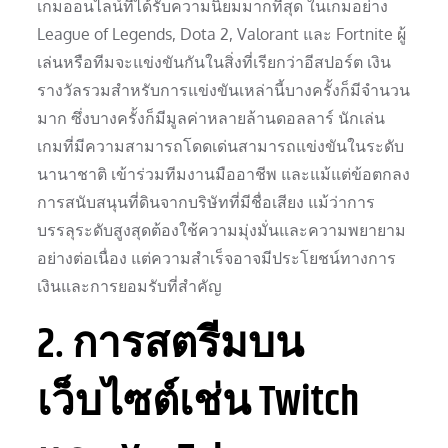
เกมออนไลน์ที่ได้รับความนิยมมากที่สุด ในเกมอย่าง
League of Legends, Dota 2, Valorant และ Fortnite ผู้
เล่นหรือทีมจะแข่งขันกันในสิ่งที่เรียกว่าอีสปอร์ต เงิน
รางวัลรวมสำหรับการแข่งขันเหล่านี้บางครั้งก็มีจำนวน
มาก ซึ่งบางครั้งก็มีมูลค่าหลายล้านดอลลาร์ นักเล่น
เกมที่มีความสามารถโดดเด่นสามารถแข่งขันในระดับ
นานาชาติ เข้าร่วมทีมงานมืออาชีพ และแม้แต่ข้อตกลง
การสนับสนุนที่ดินจากบริษัทที่มีชื่อเสียง แม้ว่าการ
บรรลุระดับสูงสุดต้องใช้ความมุ่งมั่นและความพยายาม
อย่างต่อเนื่อง แต่ความสำเร็จอาจมีประโยชน์ทางการ
เงินและการยอมรับที่สำคัญ
2. การสตรีมบน
เว็บไซต์เช่น Twitch