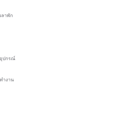
วลาพัก
อุปกรณ์
รทำงาน