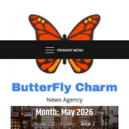
Skip
to
content
BUTTERFLY CHARM
PRIMARY MENU
Month:
May 2026
Home
2026
May
Page 2