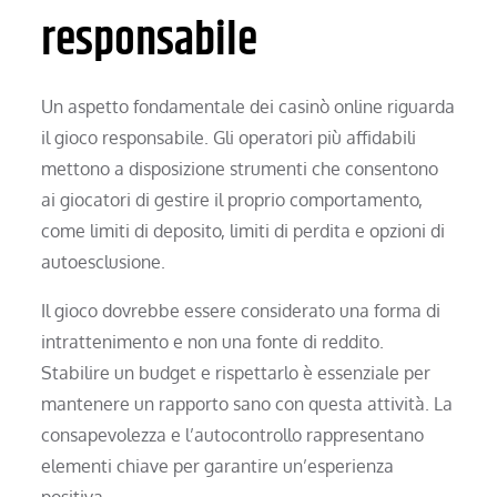
responsabile
Un aspetto fondamentale dei casinò online riguarda
il gioco responsabile. Gli operatori più affidabili
mettono a disposizione strumenti che consentono
ai giocatori di gestire il proprio comportamento,
come limiti di deposito, limiti di perdita e opzioni di
autoesclusione.
Il gioco dovrebbe essere considerato una forma di
intrattenimento e non una fonte di reddito.
Stabilire un budget e rispettarlo è essenziale per
mantenere un rapporto sano con questa attività. La
consapevolezza e l’autocontrollo rappresentano
elementi chiave per garantire un’esperienza
positiva.