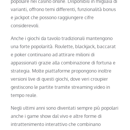
popolare nei casinò online. Disponibili in migliaia di
varianti, offrono temi differenti, funzionalità bonus
e jackpot che possono raggiungere cifre
considerevoli.
Anche i giochi da tavolo tradizionali mantengono
una forte popolarità. Roulette, blackjack, baccarat
e poker continuano ad attirare milioni di
appassionati grazie alla combinazione di fortuna e
strategia. Molte piattaforme propongono inoltre
versioni live di questi giochi, dove veri croupier
gestiscono le partite tramite streaming video in
tempo reale.
Negli ultimi anni sono diventati sempre più popolari
anche i game show dal vivo e altre forme di
intrattenimento interattivo che combinano