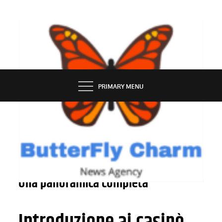
Skip
to
content
BUTTERFLY CHARM
PRIMARY MENU
ONLINE GAMES
Cosa sappiamo sui casinò online?
Una panoramica completa