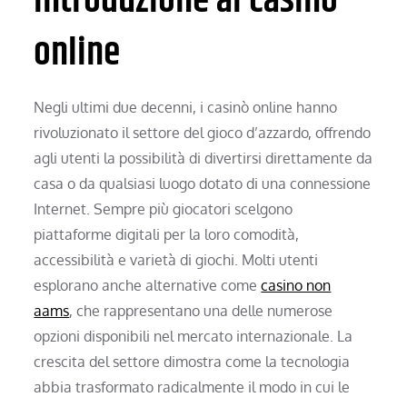
Introduzione ai casinò
online
Negli ultimi due decenni, i casinò online hanno
rivoluzionato il settore del gioco d’azzardo, offrendo
agli utenti la possibilità di divertirsi direttamente da
casa o da qualsiasi luogo dotato di una connessione
Internet. Sempre più giocatori scelgono
piattaforme digitali per la loro comodità,
accessibilità e varietà di giochi. Molti utenti
esplorano anche alternative come
casino non
aams
, che rappresentano una delle numerose
opzioni disponibili nel mercato internazionale. La
crescita del settore dimostra come la tecnologia
abbia trasformato radicalmente il modo in cui le