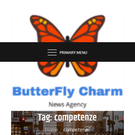
Skip
to
content
BUTTERFLY CHARM
PRIMARY MENU
Tag:
competenze
Home
competenze