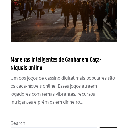
Maneiras Inteligentes de Ganhar em Caça-
Níqueis Online
Um dos jogos de cassino digital mais populares são
os caça-níqueis online. Esses jogos atraem
jogadores com temas vibrantes, recursos
intrigantes e prêmios em dinheiro…
Search