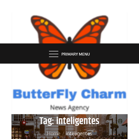
Skip
to
content
BUTTERFLY CHARM
PRIMARY MENU
Tag:
inteligentes
Home
inteligentes