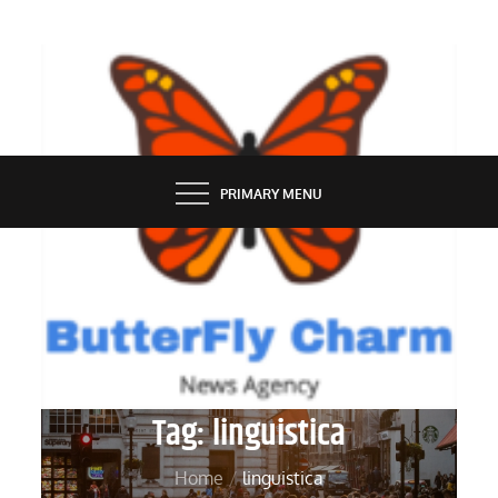
Skip
to
content
BUTTERFLY CHARM
PRIMARY MENU
Tag:
linguistica
Home
linguistica