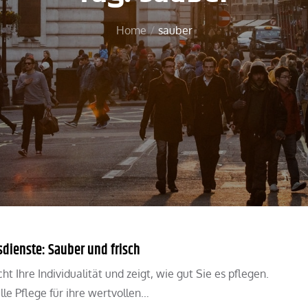
Home
sauber
sdienste: Sauber und frisch
cht Ihre Individualität und zeigt, wie gut Sie es pflegen.
lle Pflege für ihre wertvollen…