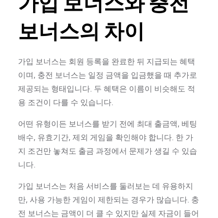
가입 보너스와 충전
보너스의 차이
가입 보너스는 회원 등록을 완료한 뒤 지급되는 혜택
이며, 충전 보너스는 일정 금액을 입금했을 때 추가로
제공되는 형태입니다. 두 혜택은 이름이 비슷해도 적
용 조건이 다를 수 있습니다.
어떤 유형이든 보너스를 받기 전에 최대 출금액, 베팅
배수, 유효기간, 제외 게임을 확인해야 합니다. 한 가
지 조건만 놓쳐도 출금 과정에서 문제가 생길 수 있습
니다.
가입 보너스는 처음 서비스를 둘러보는 데 유용하지
만, 사용 가능한 게임이 제한되는 경우가 많습니다. 충
전 보너스는 금액이 더 클 수 있지만 실제 자금이 들어