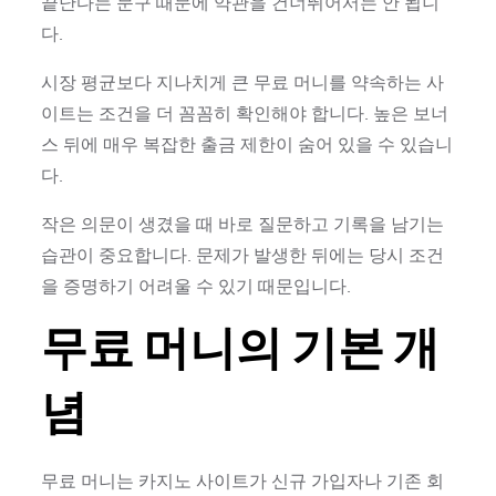
끝난다는 문구 때문에 약관을 건너뛰어서는 안 됩니
다.
시장 평균보다 지나치게 큰 무료 머니를 약속하는 사
이트는 조건을 더 꼼꼼히 확인해야 합니다. 높은 보너
스 뒤에 매우 복잡한 출금 제한이 숨어 있을 수 있습니
다.
작은 의문이 생겼을 때 바로 질문하고 기록을 남기는
습관이 중요합니다. 문제가 발생한 뒤에는 당시 조건
을 증명하기 어려울 수 있기 때문입니다.
무료 머니의 기본 개
념
무료 머니는 카지노 사이트가 신규 가입자나 기존 회