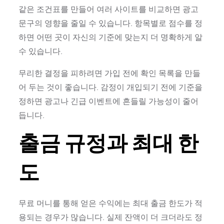
같은 조건표를 만들어 여러 사이트를 비교하면 광고
문구의 영향을 줄일 수 있습니다. 항목별로 점수를 정
하면 어떤 곳이 자신의 기준에 맞는지 더 명확하게 알
수 있습니다.
무리한 결정을 피하려면 가입 전에 확인 목록을 만들
어 두는 것이 좋습니다. 감정이 개입되기 전에 기준을
정하면 광고나 긴급 이벤트에 흔들릴 가능성이 줄어
듭니다.
출금 규정과 최대 한
도
무료 머니를 통해 얻은 수익에는 최대 출금 한도가 적
용되는 경우가 많습니다. 실제 잔액이 더 크더라도 정