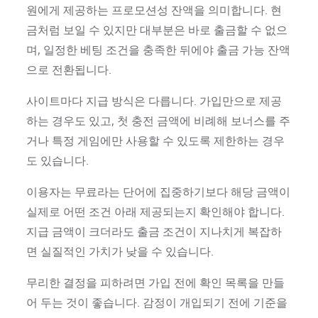
원에게 제공하는 프로모션성 잔액을 의미합니다. 현
금처럼 보일 수 있지만 대부분은 바로 출금할 수 없으
며, 일정한 베팅 조건을 충족한 뒤에야 출금 가능 잔액
으로 전환됩니다.
사이트마다 지급 방식은 다릅니다. 가입만으로 제공
하는 경우도 있고, 첫 충전 금액에 비례해 보너스를 주
거나 특정 게임에만 사용할 수 있도록 제한하는 경우
도 있습니다.
이용자는 무료라는 단어에 집중하기보다 해당 금액이
실제로 어떤 조건 아래 제공되는지 확인해야 합니다.
지급 금액이 크더라도 출금 조건이 지나치게 복잡하
면 실질적인 가치가 낮을 수 있습니다.
무리한 결정을 피하려면 가입 전에 확인 목록을 만들
어 두는 것이 좋습니다. 감정이 개입되기 전에 기준을