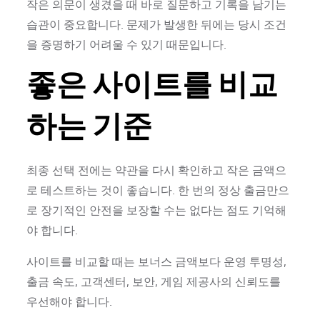
작은 의문이 생겼을 때 바로 질문하고 기록을 남기는
습관이 중요합니다. 문제가 발생한 뒤에는 당시 조건
을 증명하기 어려울 수 있기 때문입니다.
좋은 사이트를 비교
하는 기준
최종 선택 전에는 약관을 다시 확인하고 작은 금액으
로 테스트하는 것이 좋습니다. 한 번의 정상 출금만으
로 장기적인 안전을 보장할 수는 없다는 점도 기억해
야 합니다.
사이트를 비교할 때는 보너스 금액보다 운영 투명성,
출금 속도, 고객센터, 보안, 게임 제공사의 신뢰도를
우선해야 합니다.