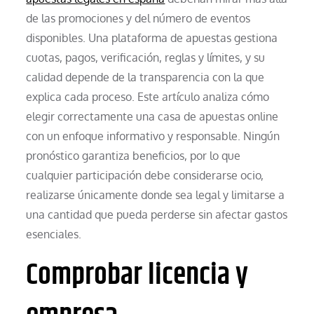
de las promociones y del número de eventos
disponibles. Una plataforma de apuestas gestiona
cuotas, pagos, verificación, reglas y límites, y su
calidad depende de la transparencia con la que
explica cada proceso. Este artículo analiza cómo
elegir correctamente una casa de apuestas online
con un enfoque informativo y responsable. Ningún
pronóstico garantiza beneficios, por lo que
cualquier participación debe considerarse ocio,
realizarse únicamente donde sea legal y limitarse a
una cantidad que pueda perderse sin afectar gastos
esenciales.
Comprobar licencia y