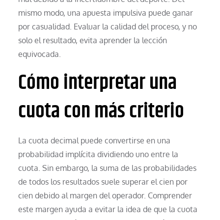
mismo modo, una apuesta impulsiva puede ganar
por casualidad. Evaluar la calidad del proceso, y no
solo el resultado, evita aprender la lección
equivocada.
Cómo interpretar una
cuota con más criterio
La cuota decimal puede convertirse en una
probabilidad implícita dividiendo uno entre la
cuota. Sin embargo, la suma de las probabilidades
de todos los resultados suele superar el cien por
cien debido al margen del operador. Comprender
este margen ayuda a evitar la idea de que la cuota