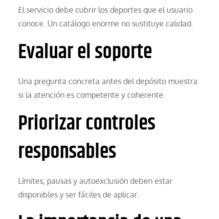
El servicio debe cubrir los deportes que el usuario
conoce. Un catálogo enorme no sustituye calidad.
Evaluar el soporte
Una pregunta concreta antes del depósito muestra
si la atención es competente y coherente.
Priorizar controles
responsables
Límites, pausas y autoexclusión deben estar
disponibles y ser fáciles de aplicar.