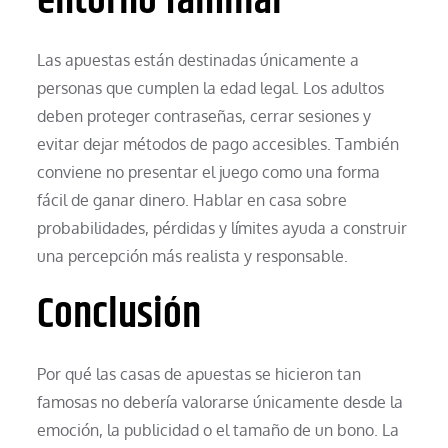
entorno familiar
Las apuestas están destinadas únicamente a
personas que cumplen la edad legal. Los adultos
deben proteger contraseñas, cerrar sesiones y
evitar dejar métodos de pago accesibles. También
conviene no presentar el juego como una forma
fácil de ganar dinero. Hablar en casa sobre
probabilidades, pérdidas y límites ayuda a construir
una percepción más realista y responsable.
Conclusión
Por qué las casas de apuestas se hicieron tan
famosas no debería valorarse únicamente desde la
emoción, la publicidad o el tamaño de un bono. La