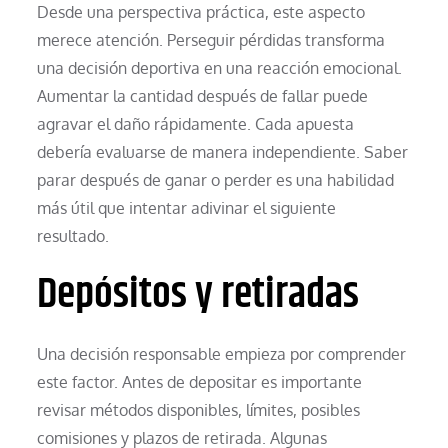
Desde una perspectiva práctica, este aspecto
merece atención. Perseguir pérdidas transforma
una decisión deportiva en una reacción emocional.
Aumentar la cantidad después de fallar puede
agravar el daño rápidamente. Cada apuesta
debería evaluarse de manera independiente. Saber
parar después de ganar o perder es una habilidad
más útil que intentar adivinar el siguiente
resultado.
Depósitos y retiradas
Una decisión responsable empieza por comprender
este factor. Antes de depositar es importante
revisar métodos disponibles, límites, posibles
comisiones y plazos de retirada. Algunas