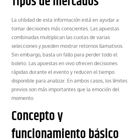
Tipos de mercados
La utilidad de esta información está en ayudar a
tomar decisiones más conscientes. Las apuestas
combinadas multiplican las cuotas de varias
selecciones y pueden mostrar retornos llamativos.
Sin embargo, basta un fallo para perder todo el
boleto. Las apuestas en vivo ofrecen decisiones
rápidas durante el evento y reducen el tiempo
disponible para analizar. En ambos casos, los límites
previos son más importantes que la emoción del
momento.
Concepto y
funcionamiento básico