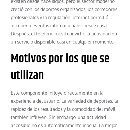
existen desde hace siglos, pero el sector moderno
creció con los deportes organizados, los corredores
profesionales y la regulación. Internet permitió
acceder a eventos internacionales desde casa.
Después, el teléfono móvil convirtió la actividad en
un servicio disponible casi en cualquier momento.
Motivos por los que se
utilizan
Este componente influye directamente en la
experiencia del usuario. La variedad de deportes, la
rapidez de los resultados y la comodidad del móvil
también influyen. Sin embargo, una actividad
accesible no es automáticamente inocua. La mejor