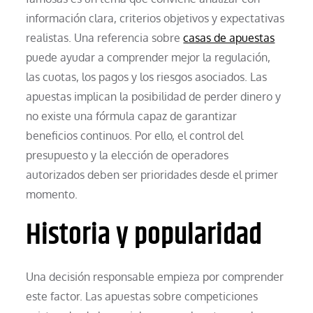
información clara, criterios objetivos y expectativas
realistas. Una referencia sobre
casas de apuestas
puede ayudar a comprender mejor la regulación,
las cuotas, los pagos y los riesgos asociados. Las
apuestas implican la posibilidad de perder dinero y
no existe una fórmula capaz de garantizar
beneficios continuos. Por ello, el control del
presupuesto y la elección de operadores
autorizados deben ser prioridades desde el primer
momento.
Historia y popularidad
Una decisión responsable empieza por comprender
este factor. Las apuestas sobre competiciones