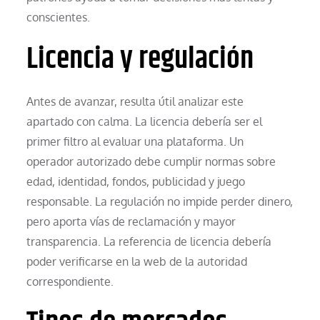
conscientes.
Licencia y regulación
Antes de avanzar, resulta útil analizar este
apartado con calma. La licencia debería ser el
primer filtro al evaluar una plataforma. Un
operador autorizado debe cumplir normas sobre
edad, identidad, fondos, publicidad y juego
responsable. La regulación no impide perder dinero,
pero aporta vías de reclamación y mayor
transparencia. La referencia de licencia debería
poder verificarse en la web de la autoridad
correspondiente.