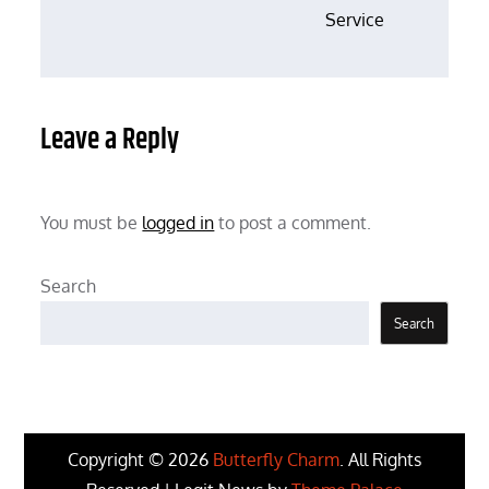
Service
Leave a Reply
You must be
logged in
to post a comment.
Search
Search
Copyright © 2026
Butterfly Charm
. All Rights