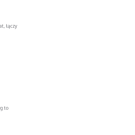
at, łączy
ng to