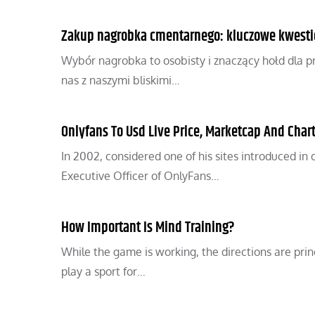
Zakup nagrobka cmentarnego: kluczowe kwesti
Wybór nagrobka to osobisty i znaczący hołd dla prz
nas z naszymi bliskimi…
Onlyfans To Usd Live Price, Marketcap And Char
In 2002, considered one of his sites introduced in 
Executive Officer of OnlyFans…
How Important Is Mind Training?
While the game is working, the directions are princi
play a sport for…