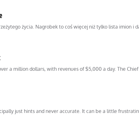
e
eżytego życia. Nagrobek to coś więcej niż tylko lista imion i d
t
over a million dollars, with revenues of $5,000 a day. The Chief
pally just hints and never accurate. It can be a little frustrati