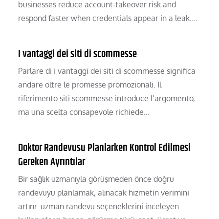
businesses reduce account-takeover risk and
respond faster when credentials appear in a leak.…
I vantaggi dei siti di scommesse
Parlare di i vantaggi dei siti di scommesse significa
andare oltre le promesse promozionali. Il
riferimento siti scommesse introduce l’argomento,
ma una scelta consapevole richiede…
Doktor Randevusu Planlarken Kontrol Edilmesi
Gereken Ayrıntılar
Bir sağlık uzmanıyla görüşmeden önce doğru
randevuyu planlamak, alınacak hizmetin verimini
artırır. uzman randevu seçeneklerini inceleyen