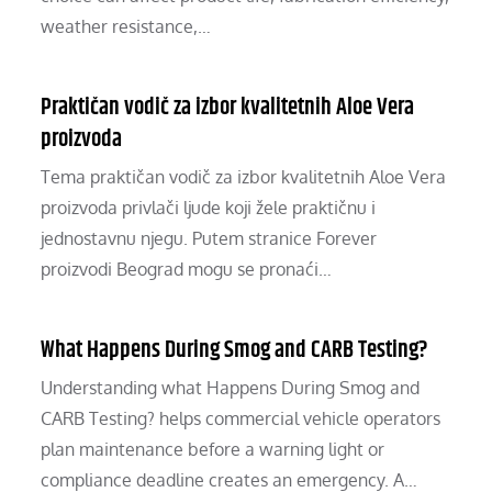
weather resistance,…
Praktičan vodič za izbor kvalitetnih Aloe Vera
proizvoda
Tema praktičan vodič za izbor kvalitetnih Aloe Vera
proizvoda privlači ljude koji žele praktičnu i
jednostavnu njegu. Putem stranice Forever
proizvodi Beograd mogu se pronaći…
What Happens During Smog and CARB Testing?
Understanding what Happens During Smog and
CARB Testing? helps commercial vehicle operators
plan maintenance before a warning light or
compliance deadline creates an emergency. A…