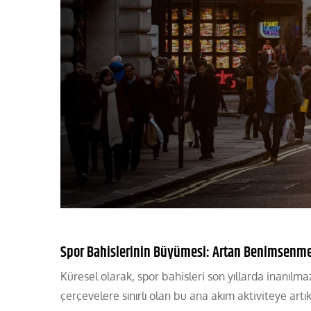
Spor Bahislerinin Büyümesi: Artan Benimsenmes
Küresel olarak, spor bahisleri son yıllarda inanılmaz
çerçevelere sınırlı olan bu ana akım aktiviteye artı