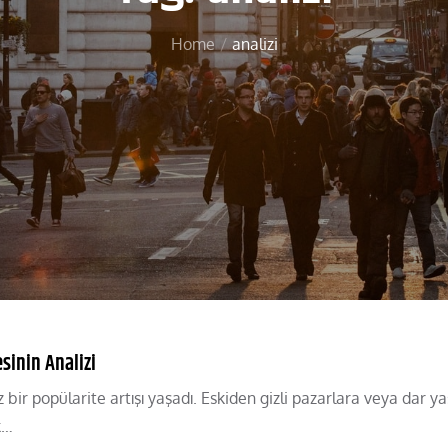
Home
analizi
inin Analizi
 bir popülarite artışı yaşadı. Eskiden gizli pazarlara veya dar ya
k…