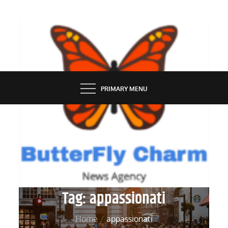
Skip
to
content
BUTTERFLY CHARM
PRIMARY MENU
Tag:
appassionati
Home
appassionati