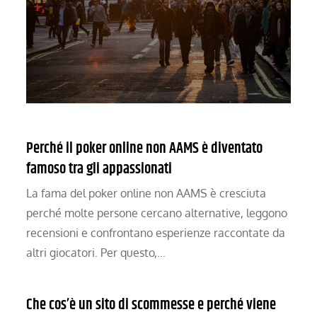
Perché il poker online non AAMS è diventato
famoso tra gli appassionati
La fama del poker online non AAMS è cresciuta
perché molte persone cercano alternative, leggono
recensioni e confrontano esperienze raccontate da
altri giocatori. Per questo,…
Che cos’è un sito di scommesse e perché viene