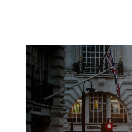
Skip
to
content