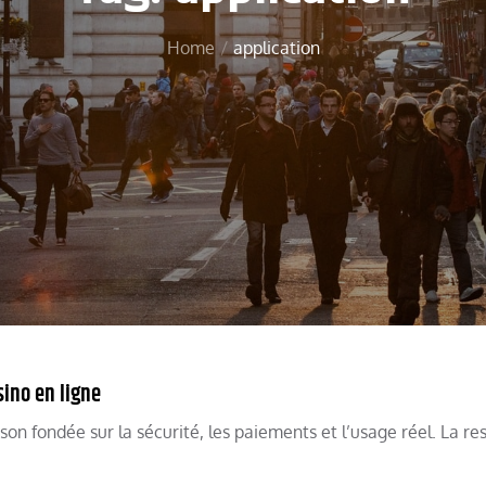
Home
application
sino en ligne
 fondée sur la sécurité, les paiements et l’usage réel. La re