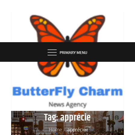
Skip
to
content
BUTTERFLY CHARM
PRIMARY MENU
Tag:
apprécie
Home
apprécie