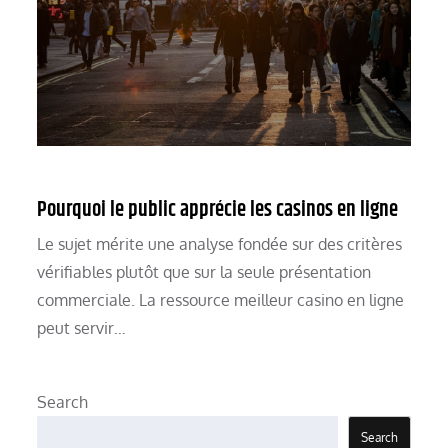
Pourquoi le public apprécie les casinos en ligne
Le sujet mérite une analyse fondée sur des critères
vérifiables plutôt que sur la seule présentation
commerciale. La ressource meilleur casino en ligne
peut servir…
Search
Search