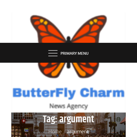
Skip
to
content
BUTTERFLY CHARM
PRIMARY MENU
Tag:
argument
Home
argument