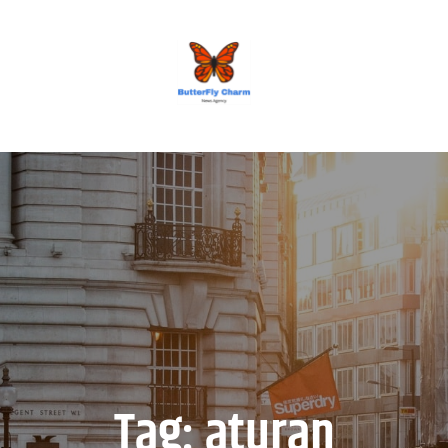
BUTTERFLY CHARM
Tag:
aturan