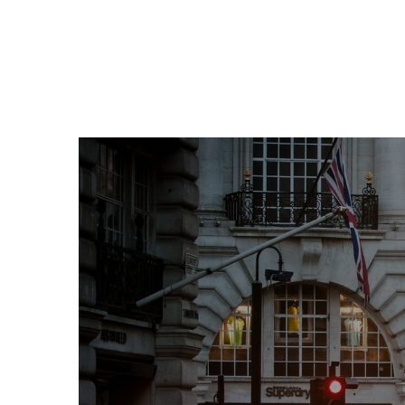
Skip
to
content