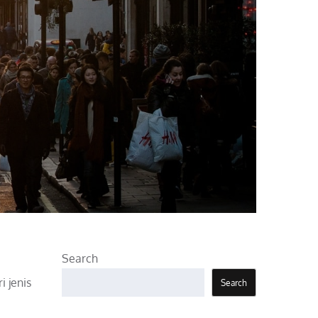
Search
 jenis
Search