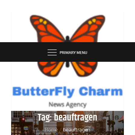
Skip
to
content
BUTTERFLY CHARM
PRIMARY MENU
Tag:
beauftragen
Home
beauftragen