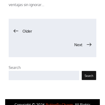
ventajas sin ignorar…
Posts
Older
navigation
Next
Search
Search
Copyright © 2026
Butterfly Charm
. All Rights