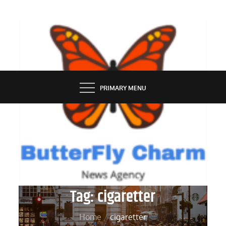
Skip
to
content
BUTTERFLY CHARM
PRIMARY MENU
Tag:
cigaretter
Home
cigaretter