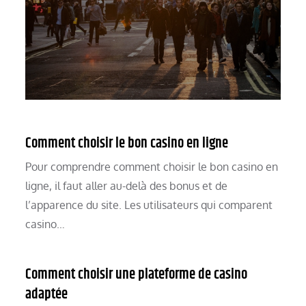
Comment choisir le bon casino en ligne
Pour comprendre comment choisir le bon casino en
ligne, il faut aller au-delà des bonus et de
l’apparence du site. Les utilisateurs qui comparent
casino…
Comment choisir une plateforme de casino
adaptée