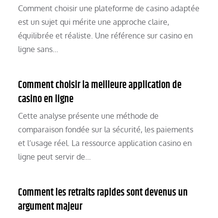
Comment choisir une plateforme de casino adaptée
est un sujet qui mérite une approche claire,
équilibrée et réaliste. Une référence sur casino en
ligne sans…
Comment choisir la meilleure application de
casino en ligne
Cette analyse présente une méthode de
comparaison fondée sur la sécurité, les paiements
et l’usage réel. La ressource application casino en
ligne peut servir de…
Comment les retraits rapides sont devenus un
argument majeur