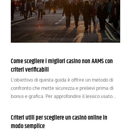
Come scegliere i migliori casino non AAMS con
criteri verificabili
L’obiettivo di questa guida è offrire un metodo di
confronto che mette sicurezza e prelievi prima di
bonus e grafica. Per approfondire il lessico usato…
Criteri utili per scegliere un casinò online in
modo semplice