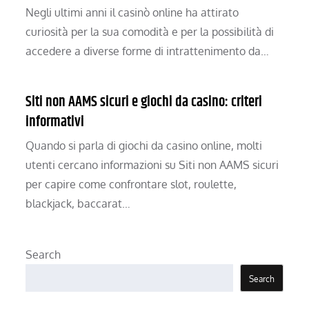
Negli ultimi anni il casinò online ha attirato
curiosità per la sua comodità e per la possibilità di
accedere a diverse forme di intrattenimento da…
Siti non AAMS sicuri e giochi da casino: criteri
informativi
Quando si parla di giochi da casino online, molti
utenti cercano informazioni su Siti non AAMS sicuri
per capire come confrontare slot, roulette,
blackjack, baccarat…
Search
Search