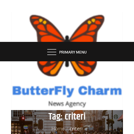
Skip
to
content
BUTTERFLY CHARM
PRIMARY MENU
Tag:
criteri
Home
criteri