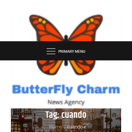
Skip
to
content
BUTTERFLY CHARM
PRIMARY MENU
Tag:
cuando
Home
cuando