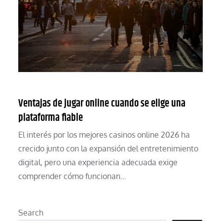
Ventajas de jugar online cuando se elige una
plataforma fiable
El interés por los mejores casinos online 2026 ha
crecido junto con la expansión del entretenimiento
digital, pero una experiencia adecuada exige
comprender cómo funcionan…
Search