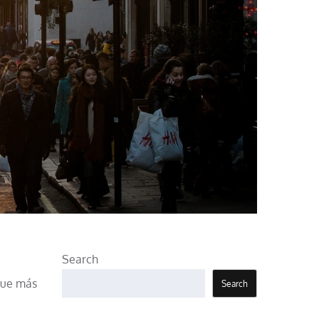
Search
 que más
Search