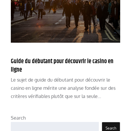
Guide du débutant pour découvrir le casino en
ligne
Le sujet de guide du débutant pour découvrir le
casino en ligne mérite une analyse fondée sur des
critères vérifiables plutôt que sur la seule…
Search
Search