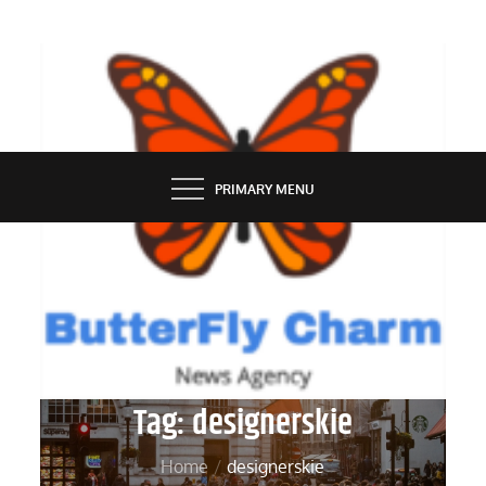
Skip
to
content
BUTTERFLY CHARM
PRIMARY MENU
Tag:
designerskie
Home
designerskie