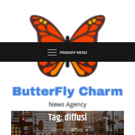
Skip
to
content
BUTTERFLY CHARM
PRIMARY MENU
Tag:
diffusi
Home
diffusi