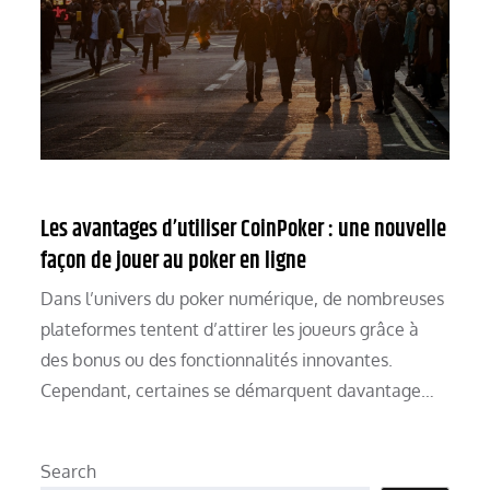
Les avantages d’utiliser CoinPoker : une nouvelle
façon de jouer au poker en ligne
Dans l’univers du poker numérique, de nombreuses
plateformes tentent d’attirer les joueurs grâce à
des bonus ou des fonctionnalités innovantes.
Cependant, certaines se démarquent davantage…
Search