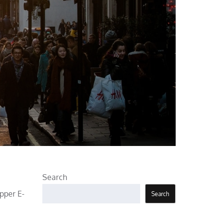
Search
pper E-
Search