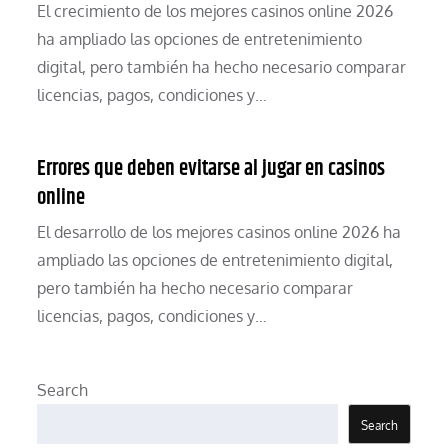
El crecimiento de los mejores casinos online 2026
ha ampliado las opciones de entretenimiento
digital, pero también ha hecho necesario comparar
licencias, pagos, condiciones y…
Errores que deben evitarse al jugar en casinos
online
El desarrollo de los mejores casinos online 2026 ha
ampliado las opciones de entretenimiento digital,
pero también ha hecho necesario comparar
licencias, pagos, condiciones y…
Search
Search