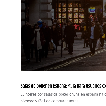
Salas de poker en España: guía para usuarios e
El interés por salas de poker online en españa ha
cómoda y fácil de comparar antes…