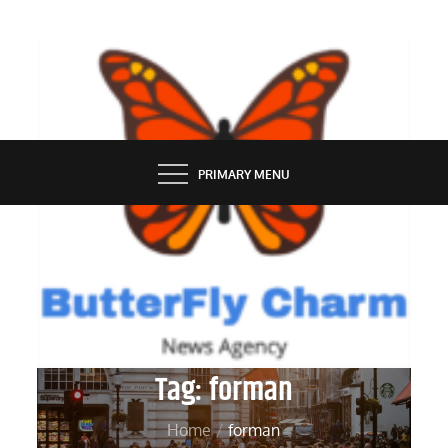
Skip
to
content
BUTTERFLY CHARM
PRIMARY MENU
Tag:
forman
Home
forman