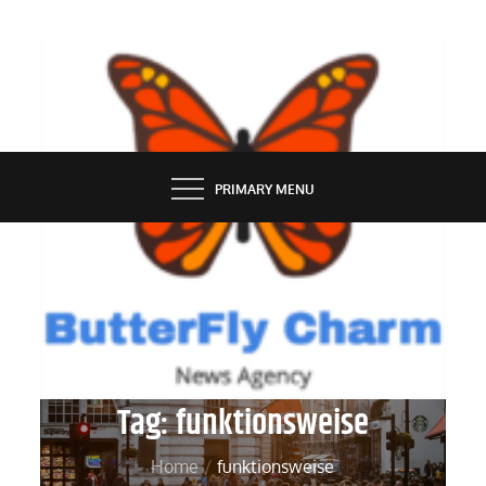
Skip
to
content
BUTTERFLY CHARM
PRIMARY MENU
Tag:
funktionsweise
Home
funktionsweise