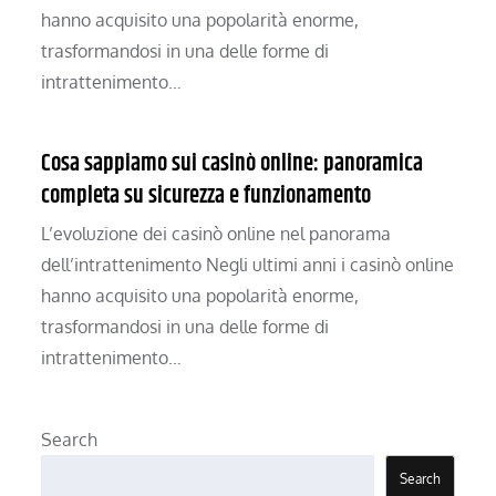
hanno acquisito una popolarità enorme,
trasformandosi in una delle forme di
intrattenimento…
Cosa sappiamo sui casinò online: panoramica
completa su sicurezza e funzionamento
L’evoluzione dei casinò online nel panorama
dell’intrattenimento Negli ultimi anni i casinò online
hanno acquisito una popolarità enorme,
trasformandosi in una delle forme di
intrattenimento…
Search
Search