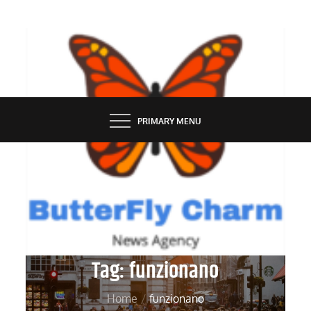
Skip
to
content
BUTTERFLY CHARM
PRIMARY MENU
Tag:
funzionano
Home
funzionano