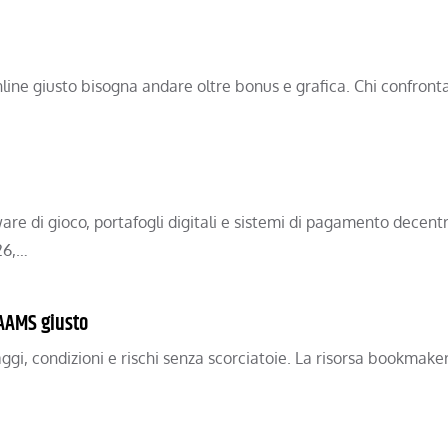
nline giusto bisogna andare oltre bonus e grafica. Chi confront
re di gioco, portafogli digitali e sistemi di pagamento decentra
26,…
 AAMS giusto
ggi, condizioni e rischi senza scorciatoie. La risorsa bookmake