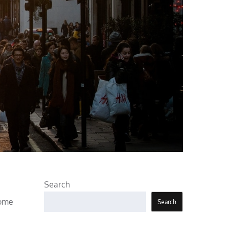
Search
come
Search