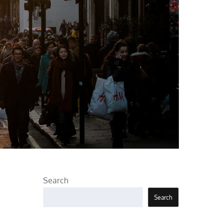
Search
Search