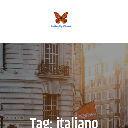
BUTTERFLY CHARM
Tag:
italiano