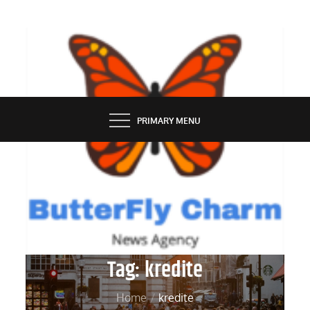
Skip
to
content
BUTTERFLY CHARM
PRIMARY MENU
Tag:
kredite
Home
kredite