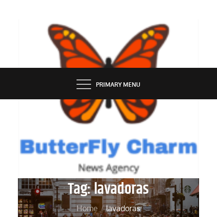
Skip
to
content
BUTTERFLY CHARM
PRIMARY MENU
Tag:
lavadoras
Home
lavadoras