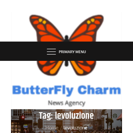
Skip
to
content
BUTTERFLY CHARM
PRIMARY MENU
Tag:
levoluzione
Home
levoluzione