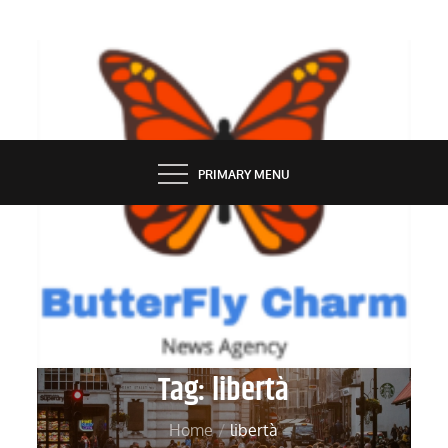
Skip
to
content
BUTTERFLY CHARM
PRIMARY MENU
Tag:
libertà
Home
libertà