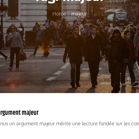
Home
majeur
 argument majeur
enus un argument majeur mérite une lecture fondée sur les con