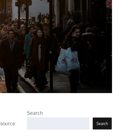
Search
ssource
Search