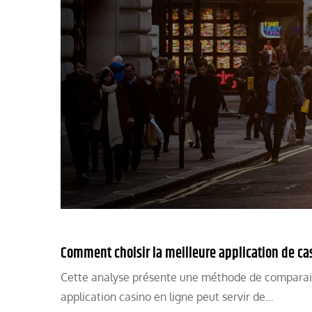
Comment choisir la meilleure application de ca
Cette analyse présente une méthode de comparaison
application casino en ligne peut servir de…