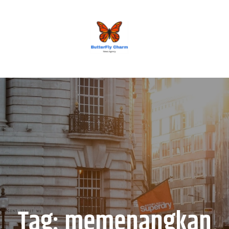
BUTTERFLY CHARM
Tag:
memenangkan