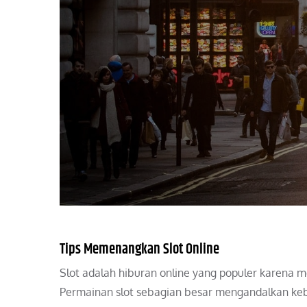
Tips Memenangkan Slot Online
Slot adalah hiburan online yang populer karena 
Permainan slot sebagian besar mengandalkan ke