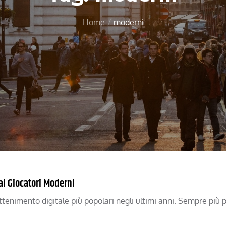
Home
moderni
ai Giocatori Moderni
attenimento digitale più popolari negli ultimi anni. Sempre più