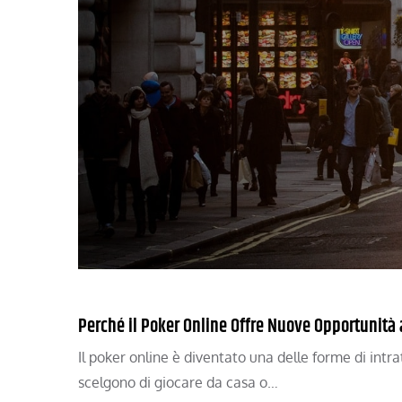
Perché il Poker Online Offre Nuove Opportunità 
Il poker online è diventato una delle forme di intr
scelgono di giocare da casa o…