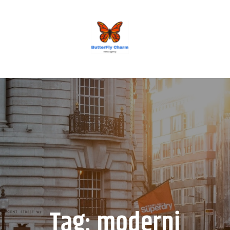
BUTTERFLY CHARM
Tag:
moderni