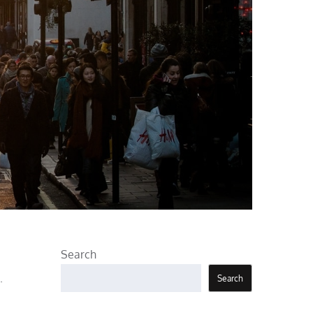
Search
.
Search