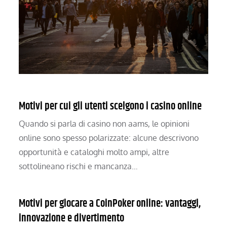
Motivi per cui gli utenti scelgono i casino online
Quando si parla di casino non aams, le opinioni
online sono spesso polarizzate: alcune descrivono
opportunità e cataloghi molto ampi, altre
sottolineano rischi e mancanza…
Motivi per giocare a CoinPoker online: vantaggi,
innovazione e divertimento