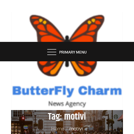
Skip
to
content
BUTTERFLY CHARM
PRIMARY MENU
Tag:
motivi
Home
motivi